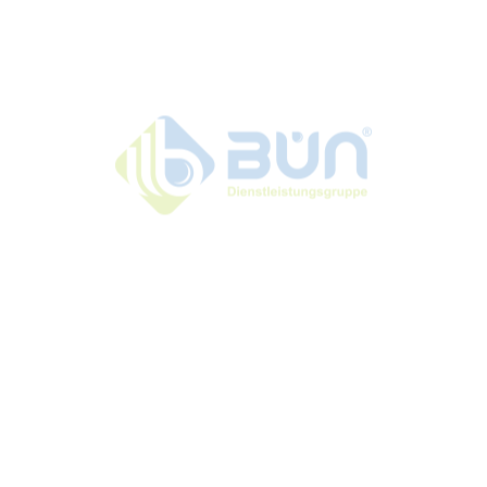
Polsterpflege: Shampoonier-Spülsaug-Extraktion
Imprägnieren von Teppichböden und Polster
Brandschadensanierung
Previous
Nex
Sie haben eine Frage oder möchten mit uns
in Kontakt treten?